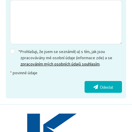
*
Prohlašuji, že jsem se seznámil(-a) s tím, jak jsou
zpracovávány mé osobní údaje (informace zde) a se
zpracováním mých osobních údajů souhlasím
.
*
povinné údaje
Odeslat