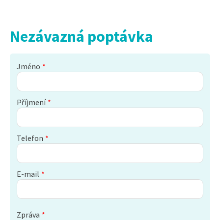
Nezávazná poptávka
Jméno
Příjmení
Telefon
E-mail
Zpráva